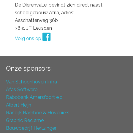
De Dierenvallei bevindt zich direct naast
schoolgebouw Atria, adres:
Asschatterweg 36b
3831 JT Leusden
Volg ons op
Onze sponsors:
Van Schoonhoven Infra
Afas Software
Rabobank Amersfoort e.o.
Albert Heijn
Randijk Bamboe & Hoveniers
Graphic Reclame
Bouwbedrijf Hertzinger