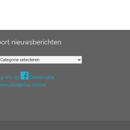
oort nieuwsberichten
ort
euwsberichten
lg ons op
Dierenvallei
erenvallei@kla4.school