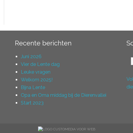
Recente berichten
S
So
Juni 2026
ni
Vier de Lente dag
Leuke vragen
Vo
Welkom 2025!
di
Bijna Lente
Opa en Oma middag bij de Dierenvallei
Start 2023