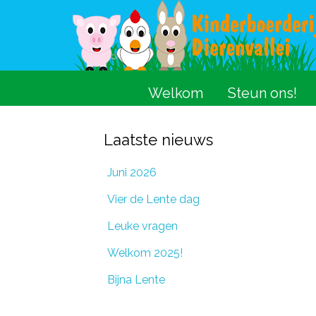
Welkom
Steun ons!
Laatste nieuws
Juni 2026
Vier de Lente dag
Leuke vragen
Welkom 2025!
Bijna Lente