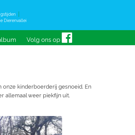
gstijden
e Dierenvallei
album
Volg ons op
 onze kinderboerderij gesnoeid. En
 allemaal weer piekfijn uit.