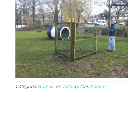
Categorie:
Bomen
,
Knotploeg
,
Matchbeurs