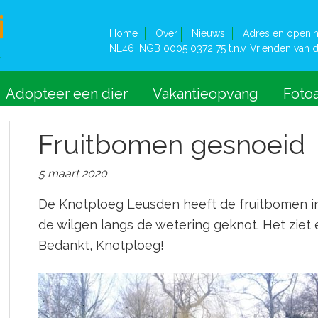
Home
Over
Nieuws
Adres en openin
NL46 INGB 0005 0372 75 t.n.v. Vrienden van d
Adopteer een dier
Vakantieopvang
Foto
Fruitbomen gesnoeid
5 maart 2020
De Knotploeg Leusden heeft de fruitbomen in
de wilgen langs de wetering geknot. Het ziet er
Bedankt, Knotploeg!