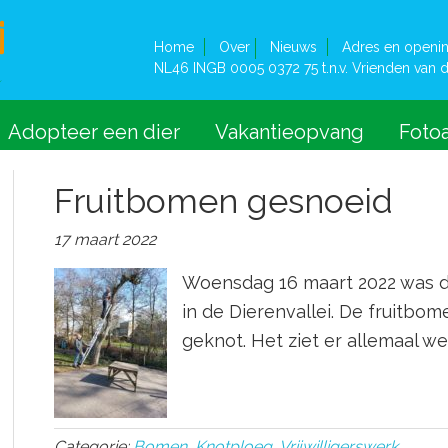
Home
Over
Nieuws
Adres en openin
NL46 INGB 0005 0372 75 t.n.v. Vrienden van d
Adopteer een dier
Vakantieopvang
Foto
Fruitbomen gesnoeid
17 maart 2022
Woensdag 16 maart 2022 was 
in de Dierenvallei. De fruitb
geknot. Het ziet er allemaal we
Categorie:
Bomen
,
Knotploeg
,
Vrijwilligerswerk