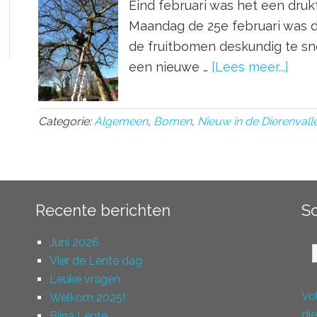
Eind februari was het een drukt
Maandag de 25e februari was
de fruitbomen deskundig te sno
een nieuwe …
[Lees meer...]
Categorie:
Algemeen
,
Bomen
,
Nieuw in de Dierenvalle
Recente berichten
S
So
Juni 2026
ni
Vier de Lente dag
Leuke vragen
Vo
Welkom 2025!
di
Bijna Lente