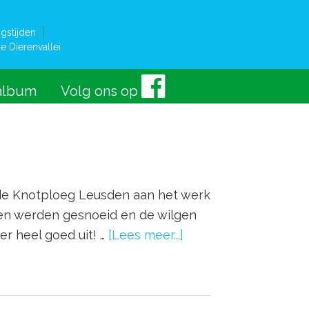
gstijden
e Dierenvallei
album
Volg ons op
de Knotploeg Leusden aan het werk
omen werden gesnoeid en de wilgen
er heel goed uit! …
[Lees meer...]