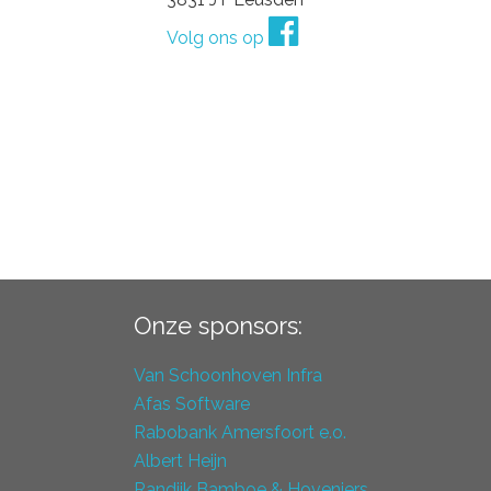
Volg ons op
Onze sponsors:
Van Schoonhoven Infra
Afas Software
Rabobank Amersfoort e.o.
Albert Heijn
Randijk Bamboe & Hoveniers