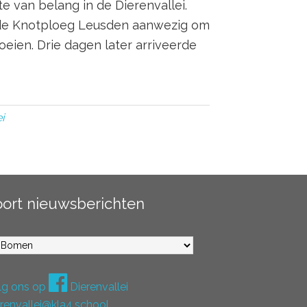
e van belang in de Dierenvallei.
 de Knotploeg Leusden aanwezig om
eien. Drie dagen later arriveerde
i
oort nieuwsberichten
ort
euwsberichten
lg ons op
Dierenvallei
erenvallei@kla4.school